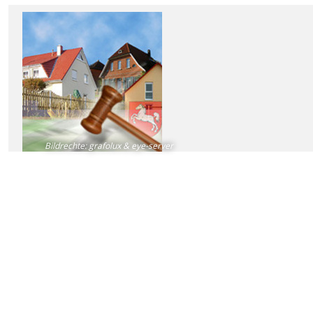
Bildrechte
:
grafolux & eye-server