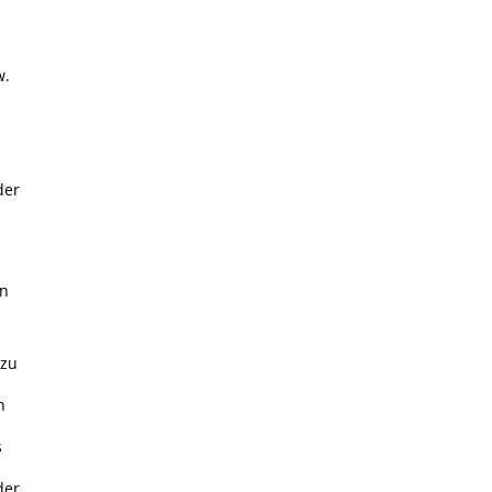
w.
der
in
 zu
h
s
der