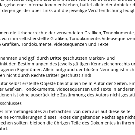
argebotener Informationen entstehen, haftet allein der Anbieter 
 derjenige, der über Links auf die jeweilige Veröffentlichung ledigl
ationen die Urheberrechte der verwendeten Grafiken, Tondokumente,
 von ihm selbst erstellte Grafiken, Tondokumente, Videosequenze
ie Grafiken, Tondokumente, Videosequenzen und Texte
enannten und ggf. durch Dritte geschützten Marken- und
änkt den Bestimmungen des jeweils gültigen Kennzeichenrechts u
tragenen Eigentümer. Allein aufgrund der bloßen Nennung ist nich
n nicht durch Rechte Dritter geschützt sind!
tor selbst erstellte Objekte bleibt allein beim Autor der Seiten. Ei
her Grafiken, Tondokumente, Videosequenzen und Texte in anderen
tionen ist ohne ausdrückliche Zustimmung des Autors nicht gestatt
usschlusses
des Internetangebotes zu betrachten, von dem aus auf diese Seite
zelne Formulierungen dieses Textes der geltenden Rechtslage nicht
rechen sollten, bleiben die übrigen Teile des Dokumentes in ihrem
ührt.