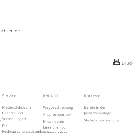
sachsen.de
Druc
Service
Kontakt
Karriere
Niedersächsische
Wegbeschreibung
Berufe in der
Gesetze und
Justiz/Praxistage
Ansprechpartner
Verordnungen
n
Stellenausschreibung
Hinweis zum
Die
Einreichen von
Rechtsprechungsdatenbank
elektronischen