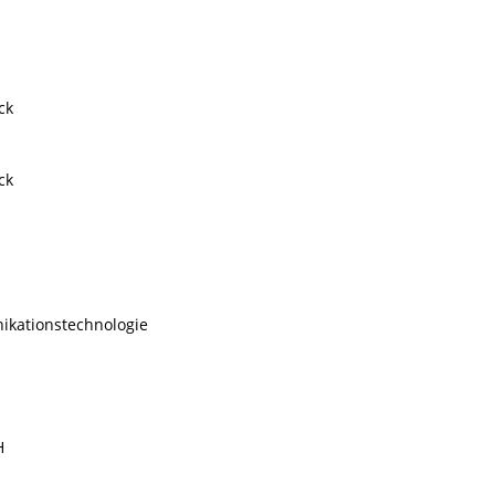
ck
ck
ikationstechnologie
H