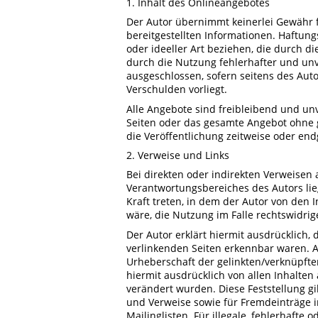
1. Inhalt des Onlineangebotes
Der Autor übernimmt keinerlei Gewähr für
bereitgestellten Informationen. Haftun
oder ideeller Art beziehen, die durch 
durch die Nutzung fehlerhafter und unv
ausgeschlossen, sofern seitens des Auto
Verschulden vorliegt.
Alle Angebote sind freibleibend und unve
Seiten oder das gesamte Angebot ohne 
die Veröffentlichung zeitweise oder endg
2. Verweise und Links
Bei direkten oder indirekten Verweisen 
Verantwortungsbereiches des Autors lieg
Kraft treten, in dem der Autor von den
wäre, die Nutzung im Falle rechtswidrig
Der Autor erklärt hiermit ausdrücklich, 
verlinkenden Seiten erkennbar waren. Au
Urheberschaft der gelinkten/verknüpften 
hiermit ausdrücklich von allen Inhalten 
verändert wurden. Diese Feststellung gi
und Verweise sowie für Fremdeinträge 
Mailinglisten. Für illegale, fehlerhafte