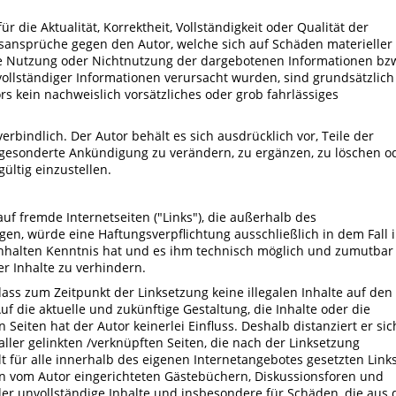
 die Aktualität, Korrektheit, Vollständigkeit oder Qualität der
gsansprüche gegen den Autor, welche sich auf Schäden materieller
die Nutzung oder Nichtnutzung der dargebotenen Informationen bz
ollständiger Informationen verursacht wurden, sind grundsätzlich
rs kein nachweislich vorsätzliches oder grob fahrlässiges
rbindlich. Der Autor behält es sich ausdrücklich vor, Teile der
gesonderte Ankündigung zu verändern, zu ergänzen, zu löschen o
ültig einzustellen.
auf fremde Internetseiten ("Links"), die außerhalb des
en, würde eine Haftungsverpflichtung ausschließlich in dem Fall 
 Inhalten Kenntnis hat und es ihm technisch möglich und zumutbar
er Inhalte zu verhindern.
dass zum Zeitpunkt der Linksetzung keine illegalen Inhalte auf den
f die aktuelle und zukünftige Gestaltung, die Inhalte oder die
Seiten hat der Autor keinerlei Einfluss. Deshalb distanziert er sic
aller gelinkten /verknüpften Seiten, die nach der Linksetzung
lt für alle innerhalb des eigenen Internetangebotes gesetzten Link
in vom Autor eingerichteten Gästebüchern, Diskussionsforen und
 oder unvollständige Inhalte und insbesondere für Schäden, die aus 