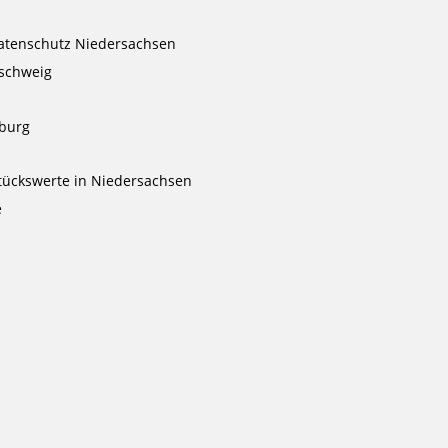
atenschutz Niedersachsen
nschweig
nburg
ückswerte in Niedersachsen
e
l