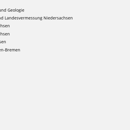
und Geologie
nd Landesvermessung Niedersachsen
chsen
chsen
sen
sen-Bremen