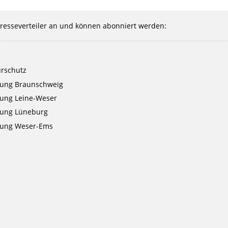
 Presseverteiler an und können abonniert werden:
urschutz
lung Braunschweig
lung Leine-Weser
lung Lüneburg
klung Weser-Ems