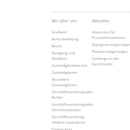
Wir über uns
Aktuelles
Grußwort
Aboservice für
Presseinformationen
Behördenleitung
Zwangsversteigerunge
Bezirk
Pfandversteigerungen
Rundgang und
Rundblick
Aushänge an der
Gerichtstafel
Zuständigkeitsbereich
Zuständigkeiten
Besondere
Zuständigkeiten
Geschäftsverteilungsplan
Richter
Geschäftsverteilungsplan
Gerichtsvollzieher
Geschäftsverteilung
mittlerer Justizdienst
Datenschutz