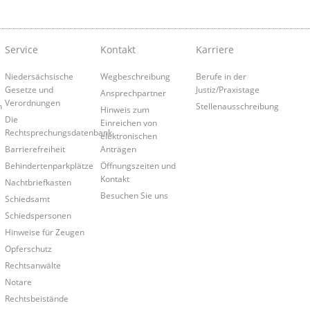
Service
Kontakt
Karriere
Niedersächsische
Wegbeschreibung
Berufe in der
Gesetze und
Justiz/Praxistage
Ansprechpartner
Verordnungen
n
Stellenausschreibung
Hinweis zum
Die
Einreichen von
Rechtsprechungsdatenbank
elektronischen
Barrierefreiheit
Anträgen
Behindertenparkplätze
Öffnungszeiten und
Kontakt
Nachtbriefkasten
Besuchen Sie uns
Schiedsamt
Schiedspersonen
Hinweise für Zeugen
Opferschutz
Rechtsanwälte
Notare
Rechtsbeistände